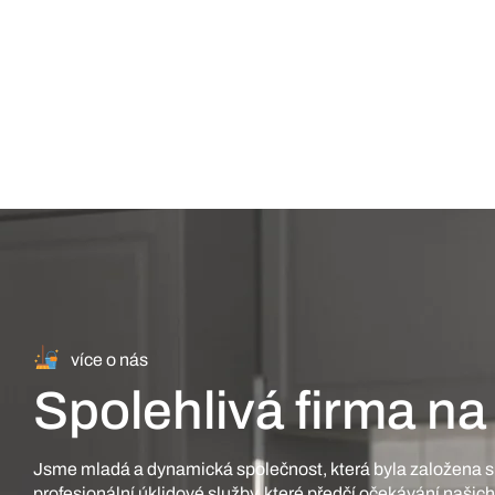
více o nás
Spolehlivá firma na
Jsme mladá a dynamická společnost, která byla založena s 
profesionální úklidové služby, které předčí očekávání našich