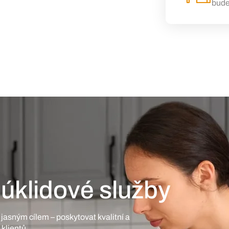
bude
 úklidové služby
jasným cílem – poskytovat kvalitní a
 klientů.