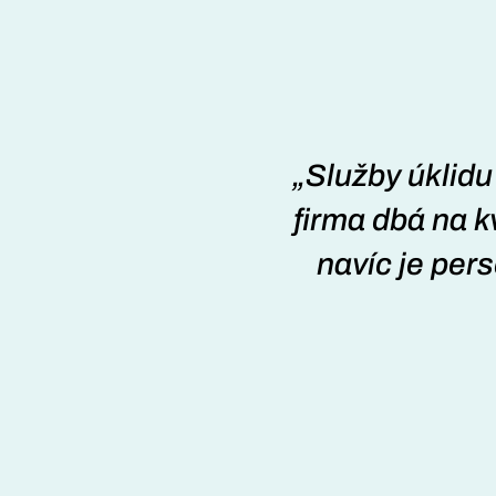
 čisto. Oceňuji
„Služby úklidu
Úklid byl proveden
firma dbá na k
le domluvy. Určitě
navíc je pers