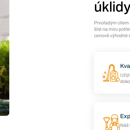
úklid
Prvořadým cílem s
šité na míru potř
cenově výhodné sl
Kva
Užij
doko
Exp
Náš 