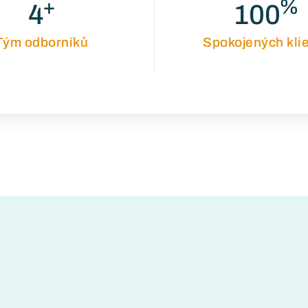
+
%
4
100
Tým odborníků
Spokojených kli