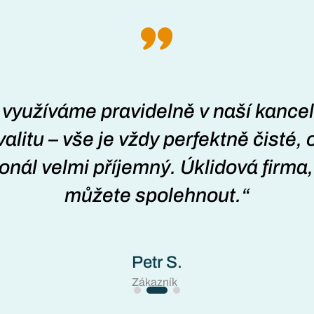
 využíváme pravidelně v naší kancelá
valitu – vše je vždy perfektně čisté,
onál velmi příjemný. Úklidová firma
můžete spolehnout.“
Petr S.
Zákazník