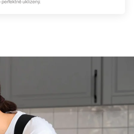
 perfektně uklizený.