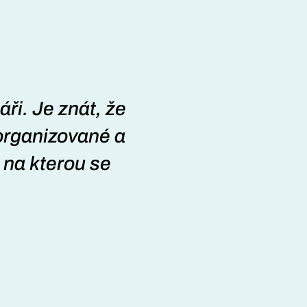
ři. Je znát, že
„Měla jsem ob
 organizované a
nadšená. Služb
, na kterou se
čistotou a i těž