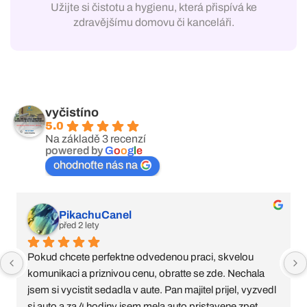
Užijte si čistotu a hygienu, která přispívá ke
zdravějšímu domovu či kanceláři.
vyčistíno
5.0
Na základě 3 recenzí
powered by
G
o
o
g
l
e
ohodnoťte nás na
PikachuCanel
před 2 lety
Pokud chcete perfektne odvedenou praci, skvelou 
komunikaci a priznivou cenu, obratte se zde. Nechala 
jsem si vycistit sedadla v aute. Pan majitel prijel, vyzvedl 
si auto a za 4 hodiny jsem mela auto pristavene zpet, 