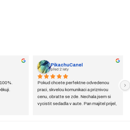
PikachuCanel
před 2 lety
 100%. 
Pokud chcete perfektne odvedenou 
ěkuji.
praci, skvelou komunikaci a priznivou 
cenu, obratte se zde. Nechala jsem si 
vycistit sedadla v aute. Pan majitel prijel, 
vyzvedl si auto a za 4 hodiny jsem mela 
auto pristavene zpet, vonavy interier a 
precizne vycistena sedadla. A jako bonus 