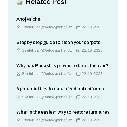
Related Post
Ahoj všichni!
Sztefek.jan@webovypartner.cz
22. 10. 2023
Step by step guide to clean your carpets
Sztefek.jan@webovypartner.cz
22. 10. 2023
Why has Prinash is proven to be a lifesaver?
Sztefek.jan@webovypartner.cz
22. 10. 2023
6 potential tips to care of school uniforms
Sztefek.jan@webovypartner.cz
22. 10. 2023
What is the easiest way to restore furniture?
Sztefek.jan@webovypartner.cz
22. 10. 2023