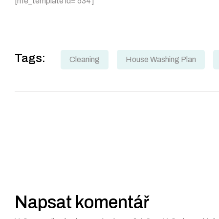
[hfe_template id=’534′]
Tags:
Cleaning
House Washing Plan
Navigace
pro
příspěvek
Napsat komentář