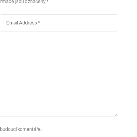
ormace jsou označeny
*
o budoucí komentáře.