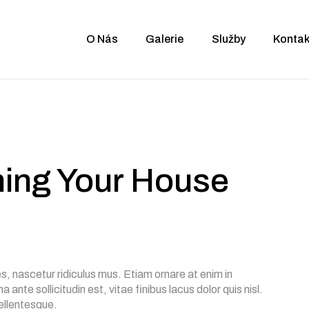
O Nás
Galerie
Služby
Kontak
ning Your House
s, nascetur ridiculus mus. Etiam ornare at enim in
ante sollicitudin est, vitae finibus lacus dolor quis nisl.
ellentesque.