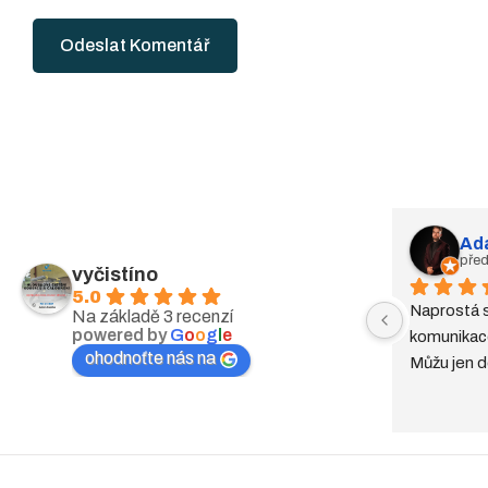
Odeslat Komentář
Ad
před
vyčistíno
5.0
Naprostá s
Na základě 3 recenzí
powered by
G
o
o
g
l
e
komunikace
ohodnoťte nás na
Můžu jen d