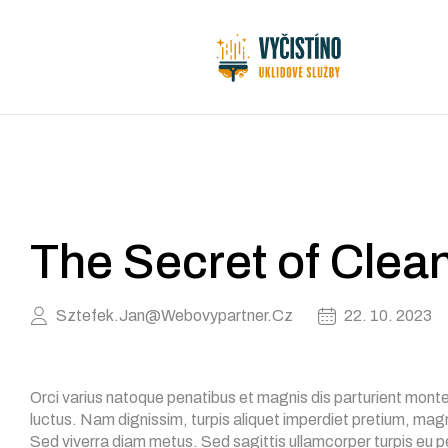
Úklid
domácností
a
firem
The Secret of Clea
Ostrava
|
Sztefek.jan@webovypartner.cz
22. 10. 2023
Vycistino.cz
Orci varius natoque penatibus et magnis dis parturient monte
Profesionální
úklidové
luctus. Nam dignissim, turpis aliquet imperdiet pretium, magna 
a
Sed viverra diam metus. Sed sagittis ullamcorper turpis eu p