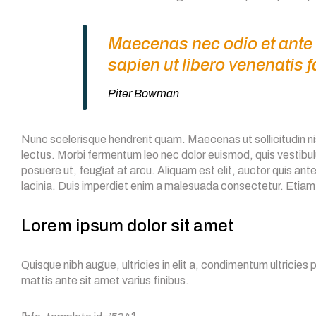
čisticí
služby
v
Maecenas nec odio et ante 
Ostravě
a
sapien ut libero venenatis 
okolí.
Čištění
Piter Bowman
koberců,
sedaček,
oken
Nunc scelerisque hendrerit quam. Maecenas ut sollicitudin nisl
a
domácností
lectus. Morbi fermentum leo nec dolor euismod, quis vestibul
s
posuere ut, feugiat at arcu. Aliquam est elit, auctor quis an
rychlým
lacinia. Duis imperdiet enim a malesuada consectetur. Etiam
objednáním
a
kvalitním
Lorem ipsum dolor sit amet
výsledkem.
Quisque nibh augue, ultricies in elit a, condimentum ultricies 
mattis ante sit amet varius finibus.