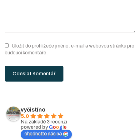
Uložit do prohlížeče jméno, e-mail a webovou stránku pro
budoucí komentáře.
Odeslat Komentář
vyčistíno
5.0
Na základě 3 recenzí
powered by
G
o
o
g
l
e
ohodnoťte nás na