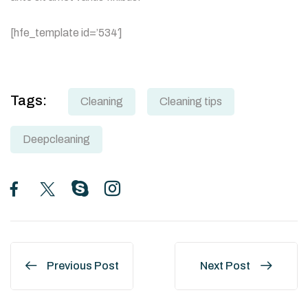
[hfe_template id=’534′]
Tags:
Cleaning
Cleaning tips
Deepcleaning
Navigace
Previous Post
Next Post
pro