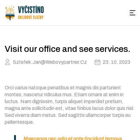
Men
Úklid
domácností
Visit our office and see services.
a
Sztefek.jan@webovypartner.cz
23. 10. 2023
firem
Ostrava
Orci varius natoque penatibus et magnis dis parturient
|
montes, nascetur ridiculus mus. Etiam ornare at enim in
luctus. Nam dignissim, turpis aliquet imperdiet pretium,
Vycistino.cz
magna ante sollicitudin est, vitae finibus lacus dolor quis nisl.
Sed viverra diam metus. Sed sagittis ullamcorper turpis eu
pellentesque.
Maecenas nec odio et ante tincidunt tempus.